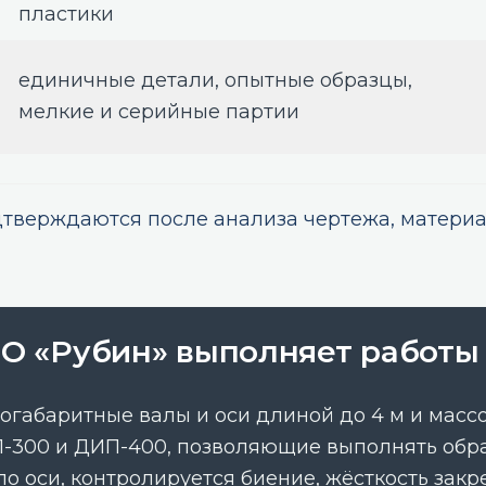
пластики
единичные детали, опытные образцы,
мелкие и серийные партии
дтверждаются после анализа чертежа, материал
О «Рубин» выполняет работы 
габаритные валы и оси длиной до 4 м и массой
300 и ДИП-400, позволяющие выполнять обраб
 по оси, контролируется биение, жёсткость за