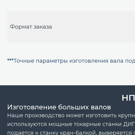
Формат заказа
***Точные параметры изготовления вала по
НП
Изготовление больших валов
Наше производство может изготовить крупно
используются мощные токарные станки ДИП-
подаётся к станку кран-балкой, выверяется