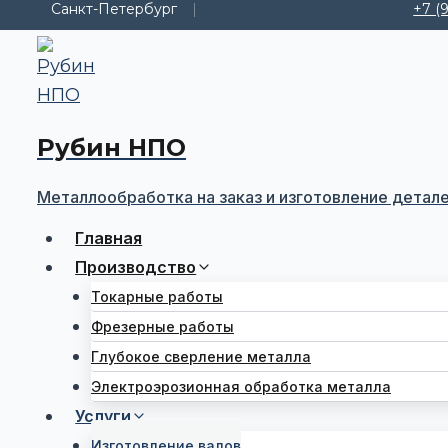
Санкт-Петербург
+7 (
Перейти
к
содержимому
Рубин НПО
Металлообработка на заказ и изготовление детал
Главная
Производство
Токарные работы
Фрезерные работы
Глубокое сверление металла
Электроэрозионная обработка металла
Услуги
Изготовление валов