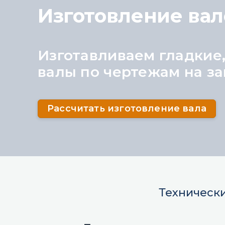
Изготовление вал
Изготавливаем гладкие
валы по чертежам на з
Рассчитать изготовление вала
Технически