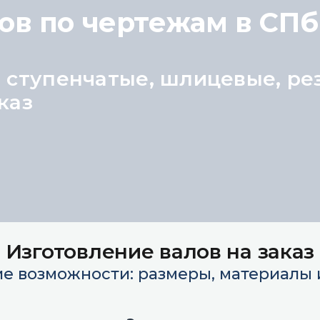
ов по чертежам в СПб
, ступенчатые, шлицевые, ре
аказ
Изготовление валов на заказ
е возможности: размеры, материалы